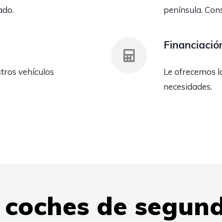
ado.
península. Cons
Financiació
ros vehículos
Le ofrecemos l
necesidades.
e coches de segun