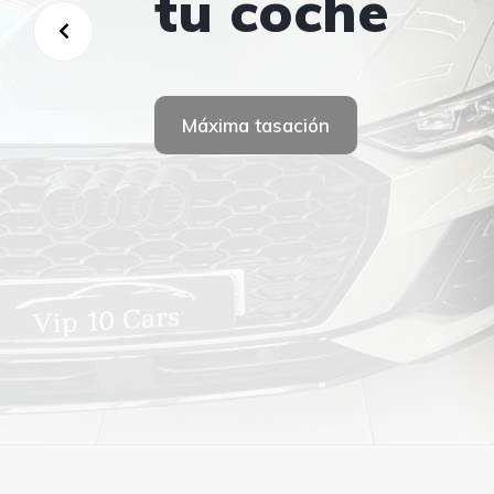
visitarnos
tu coche
visitarnos
Ver coches
Ver coches
Contacto
Máxima tasación
Contacto