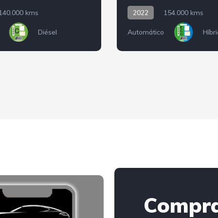
140.000 kms
2022
154.000 kms
Diésel
Automático
Híbr
Compr