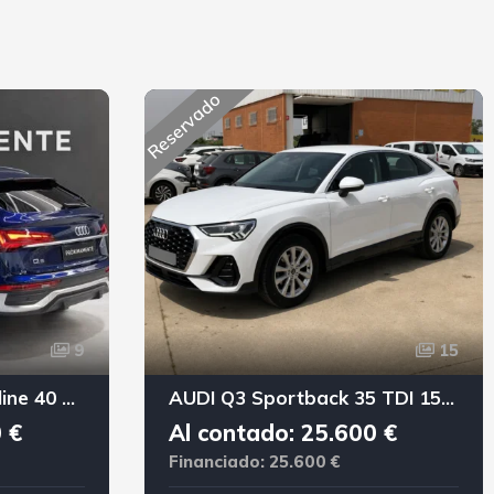
Reservado
9
15
AUDI Q5 Sportback S line 40 TDI 150KW quattroultra
AUDI Q3 Sportback 35 TDI 150 Advanced 5p S tronic
 €
Al contado: 25.600 €
Financiado: 25.600 €