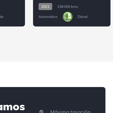
2021
158.000 kms
ido
Automático
Diésel
amos
Máxima tasación